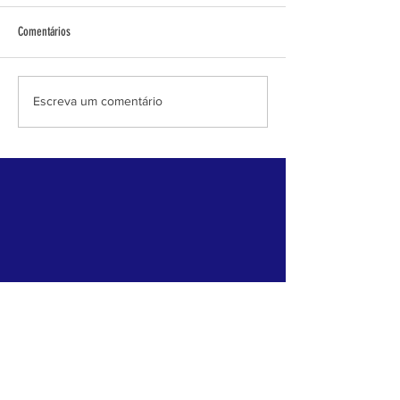
Comentários
INFORMATIVO CHICO MENDES N°2
INFORMATIVO CHICO M
Escreva um comentário