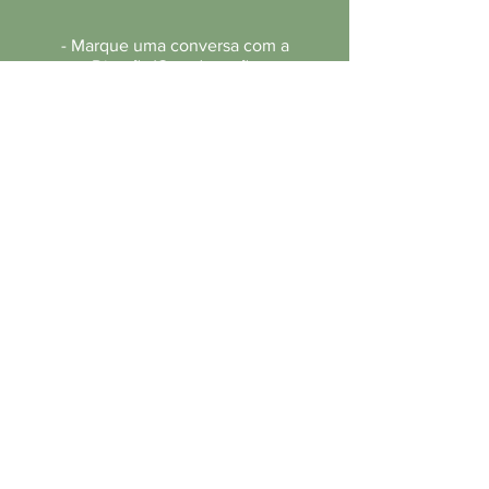
- Marque uma conversa com a
Direção/Coordenação
- Apresente sua proposta de
voluntariado
- Pronto, viu como é fácil fazer a
diferença!!!
Organização da Sociedade Civil, que atua no
Cabuçu, em Guarulhos, com Projetos nas áreas:
Ambiental, Cultural e Educacional.
Conheça-nos!