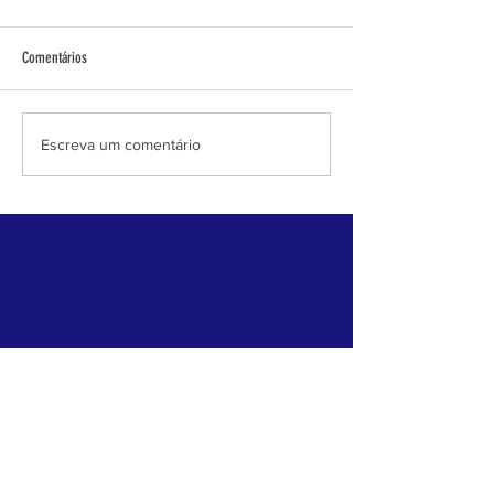
Comentários
INFORMATIVO CHICO MENDES N°1
INFORMATIVO CHICO M
Escreva um comentário